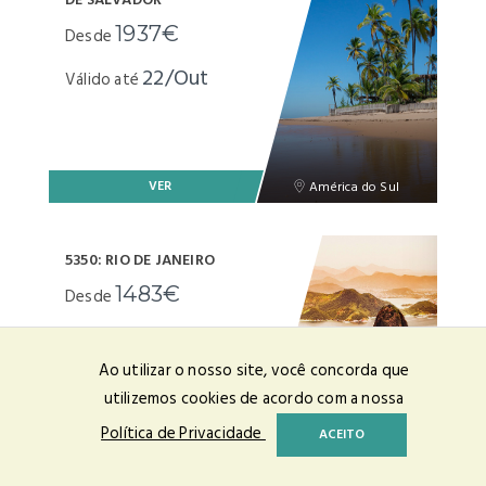
1937€
Desde
22/Out
Válido até
VER
América do Sul
5350: RIO DE JANEIRO
1483€
Desde
23/Out
Válido até
Ao utilizar o nosso site, você concorda que
utilizemos cookies de acordo com a nossa
Política de Privacidade
ACEITO
VER
América do Sul