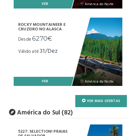
VER
América do Norte
ROCKY MOUNTAINEER E
CRUZEIRO NO ALASCA
6270€
Desde
31/Dez
Válido até
VER
América do Norte
VER MAIS OFERTAS
América do Sul (82)
5227: SELECTION! PRAIAS
DE SALVADOR