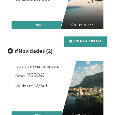
VER
# Fim de Ano
VER MAIS OFERTAS
#Novidades (2)
5672: CROÁCIA FABULOSA
2890€
Desde
12/Set
Válido até