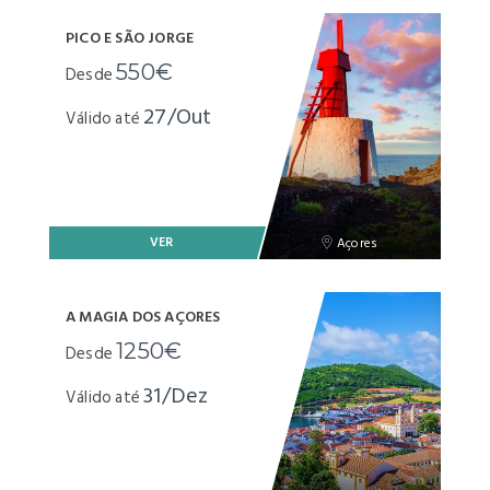
PICO E SÃO JORGE
550€
Desde
27/Out
Válido até
VER
Açores
A MAGIA DOS AÇORES
1250€
Desde
31/Dez
Válido até