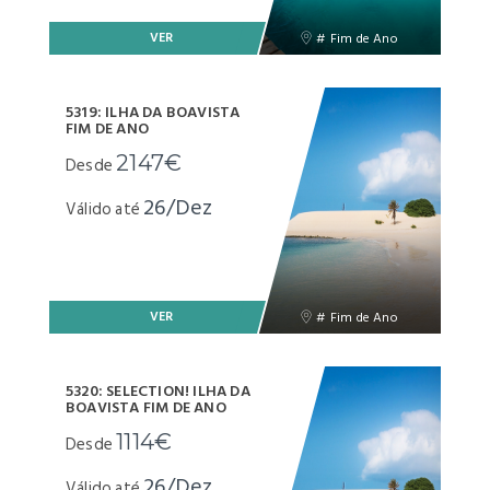
VER
# Fim de Ano
5319: ILHA DA BOAVISTA
FIM DE ANO
2147€
Desde
26/Dez
Válido até
VER
# Fim de Ano
5320: SELECTION! ILHA DA
BOAVISTA FIM DE ANO
1114€
Desde
26/Dez
Válido até