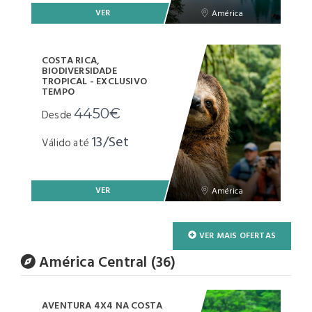
VER
América
COSTA RICA,
BIODIVERSIDADE
TROPICAL - EXCLUSIVO
TEMPO
4450€
Desde
13/Set
Válido até
VER
América
VER MAIS OFERTAS
América Central (36)
AVENTURA 4X4 NA COSTA