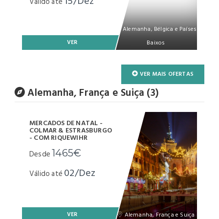
15/Dez
Válido até
Alemanha, Bélgica e Países
VER
Baixos
VER MAIS OFERTAS
Alemanha, França e Suiça (3)
MERCADOS DE NATAL -
COLMAR & ESTRASBURGO
- COM RIQUEWIHR
1465€
Desde
02/Dez
Válido até
VER
Alemanha, França e Suiça