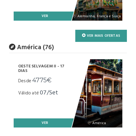
VER
Alemanha, França e Suiça
VER MAIS OFERTAS
América (76)
OESTE SELVAGEM II - 17
DIAS
4775€
Desde
07/Set
Válido até
VER
América