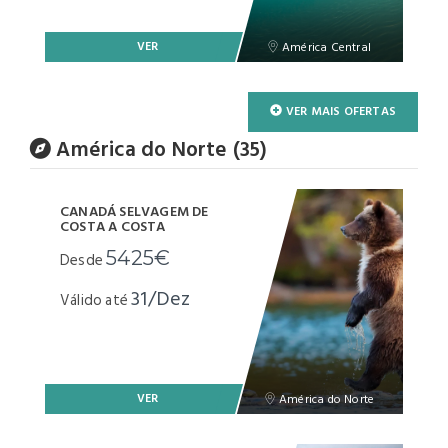
VER
América Central
VER MAIS OFERTAS
América do Norte (35)
CANADÁ SELVAGEM DE
COSTA A COSTA
5425€
Desde
31/Dez
Válido até
VER
América do Norte