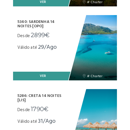
VER
# Charter
5340: SARDENHA 14
NOITES [OPO]
2899€
Desde
29/Ago
Válido até
VER
# Charter
5286: CRETA 14 NOITES
[LIS]
1790€
Desde
31/Ago
Válido até