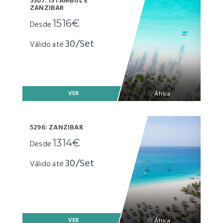
5307: ISTAMBUL E
ZANZIBAR
1516€
Desde
30/Set
Válido até
VER
África
5296: ZANZIBAR
1314€
Desde
30/Set
Válido até
VER
África