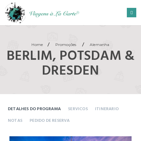
/
/
Home
Promoções
Alemanha
BERLIM, POTSDAM &
DRESDEN
DETALHES DO PROGRAMA
SERVICOS
ITINERARIO
NOTAS
PEDIDO DE RESERVA