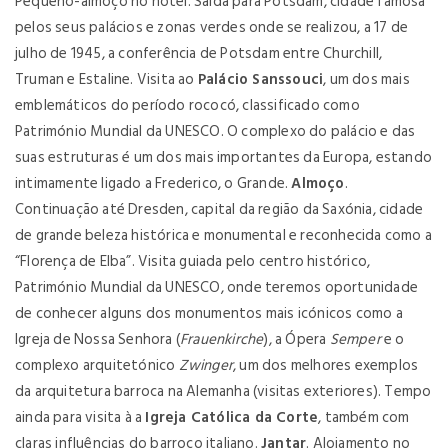
Pequeno-almoço no hotel. Saída para Potsdam, cidade famosa
pelos seus palácios e zonas verdes onde se realizou, a 17 de
julho de 1945, a conferência de Potsdam entre Churchill,
Truman e Estaline. Visita ao
Palácio Sanssouci
, um dos mais
emblemáticos do período rococó, classificado como
Património Mundial da UNESCO. O complexo do palácio e das
suas estruturas é um dos mais importantes da Europa, estando
intimamente ligado a Frederico, o Grande.
Almoço
.
Continuação até Dresden, capital da região da Saxónia, cidade
de grande beleza histórica e monumental e reconhecida como a
“Florença de Elba”. Visita guiada pelo centro histórico,
Património Mundial da UNESCO, onde teremos oportunidade
de conhecer alguns dos monumentos mais icónicos como a
Igreja de Nossa Senhora (
Frauenkirche
), a Ópera
Semper
e o
complexo arquitetónico
Zwinger
, um dos melhores exemplos
da arquitetura barroca na Alemanha (visitas exteriores). Tempo
ainda para visita à a
Igreja Católica da Corte
, também com
claras influências do barroco italiano.
Jantar
. Alojamento no