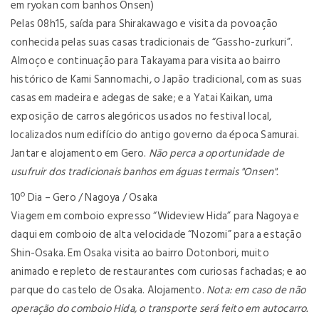
em ryokan com banhos Onsen)
Pelas 08h15, saída para Shirakawago e visita da povoação
conhecida pelas suas casas tradicionais de “Gassho-zurkuri”.
Almoço
e continuação para Takayama para visita ao bairro
histórico de Kami Sannomachi, o Japão tradicional, com as suas
casas em madeira e adegas de sake; e a Yatai Kaikan, uma
exposição de carros alegóricos usados no festival local,
localizados num edifício do antigo governo da época Samurai.
Jantar
e alojamento em Gero.
Não perca a oportunidade de
usufruir dos tradicionais banhos em águas termais "Onsen".
10º Dia – Gero / Nagoya / Osaka
Viagem em comboio expresso “Wideview Hida” para Nagoya e
daqui em comboio de alta velocidade “Nozomi” para a estação
Shin-Osaka. Em Osaka visita ao bairro Dotonbori, muito
animado e repleto de restaurantes com curiosas fachadas; e ao
parque do castelo de Osaka. Alojamento.
Nota: em caso de não
operação do comboio Hida, o transporte será feito em autocarro.