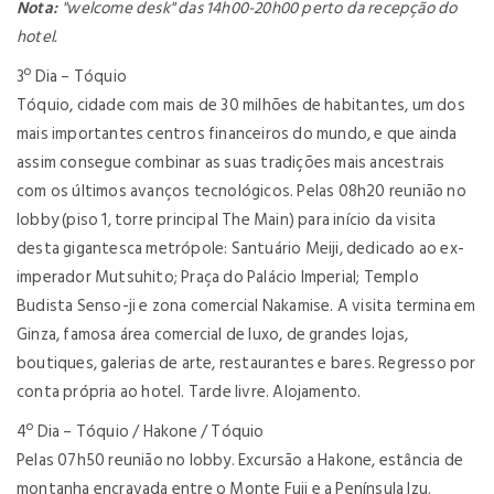
Nota:
"welcome desk" das 14h00-20h00 perto da recepção do
hotel.
3º Dia – Tóquio
Tóquio,
cidade com mais de 30 milhões de habitantes, um dos
mais importantes centros financeiros do mundo, e que ainda
assim consegue combinar as suas tradições mais ancestrais
com os últimos avanços tecnológicos.
Pelas 08h20 reunião no
lobby (piso 1, torre principal The Main) para início da v
isita
desta gigantesca metrópole: Santuário Meiji, dedicado ao ex-
imperador Mutsuhito; Praça do Palácio Imperial; Templo
Budista Senso-ji e zona comercial Nakamise. A visita termina em
Ginza, famosa área comercial de luxo, de grandes lojas,
boutiques, galerias de arte, restaurantes e bares. Regresso por
conta própria ao hotel. Tarde livre. Alojamento.
4º Dia – Tóquio / Hakone / Tóquio
Pelas 07h50 reunião no lobby. Excursão a Hakone, estância de
montanha encravada entre o Monte Fuji e a Península Izu.