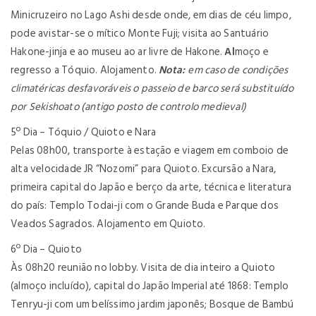
Minicruzeiro no Lago Ashi desde onde, em dias de céu limpo,
pode avistar-se o mítico Monte Fuji; visita ao Santuário
Hakone-jinja e ao museu ao ar livre de Hakone.
Al
moço
e
regresso a Tóquio. Alojamento.
Nota:
em caso de condições
climatéricas desfavoráveis o passeio de barco será substituído
por Sekishoato (antigo posto de controlo medieval)
5º Dia – Tóquio / Quioto e Nara
Pelas 08h00, transporte à estação e viagem em comboio de
alta velocidade JR “Nozomi” para Quioto. Excursão a Nara,
primeira capital do Japão e berço da arte, técnica e literatura
do país: Templo Todai-ji com o Grande Buda e Parque dos
Veados Sagrados. Alojamento em Quioto.
6º Dia – Quioto
Às 08h20 reunião no lobby. Visita de dia inteiro a Quioto
(
almoço
incluído
), capital do Japão Imperial até 1868: Templo
Tenryu-ji com um belíssimo jardim japonês; Bosque de Bambú