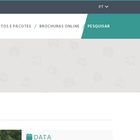
PT
/
/
ITOS E PACOTES
BROCHURAS ONLINE
PESQUISAR
DATA