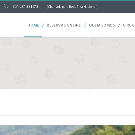
+351 281 381 313
(Chamada para Rede Fixa Nacional)
/
/
/
HOME
RESERVAS ONLINE
QUEM SOMOS
CIRCU