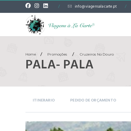
/
info@viagensalacarte.pt
/
/
/
Home
Promoções
Cruzeiros No Douro
PALA- PALA
ITINERARIO
PEDIDO DE ORÇAMENTO