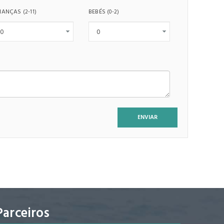
IANÇAS
BEBÉS
(2-11)
(0-2)
Parceiros