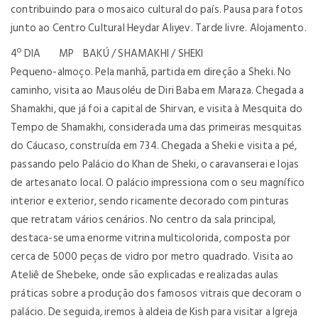
contribuindo para o mosaico cultural do país. Pausa para fotos
junto ao Centro Cultural Heydar Aliyev. Tarde livre. Alojamento.
4º DIA MP BAKÚ / SHAMAKHI / SHEKI
Pequeno-almoço. Pela manhã, partida em direção a Sheki. No
caminho, visita ao Mausoléu de Diri Baba em Maraza. Chegada a
Shamakhi, que já foi a capital de Shirvan, e visita à Mesquita do
Tempo de Shamakhi, considerada uma das primeiras mesquitas
do Cáucaso, construída em 734. Chegada a Sheki e visita a pé,
passando pelo Palácio do Khan de Sheki, o caravanserai e lojas
de artesanato local. O palácio impressiona com o seu magnífico
interior e exterior, sendo ricamente decorado com pinturas
que retratam vários cenários. No centro da sala principal,
destaca-se uma enorme vitrina multicolorida, composta por
cerca de 5000 peças de vidro por metro quadrado. Visita ao
Ateliê de Shebeke, onde são explicadas e realizadas aulas
práticas sobre a produção dos famosos vitrais que decoram o
palácio. De seguida, iremos à aldeia de Kish para visitar a Igreja