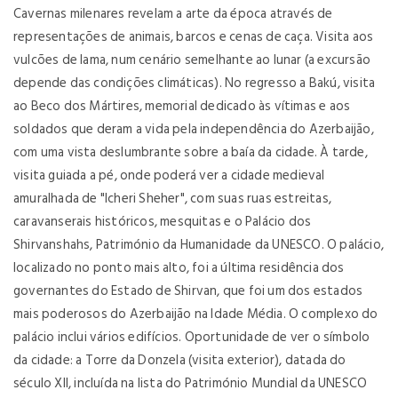
Cavernas milenares revelam a arte da época através de
representações de animais, barcos e cenas de caça. Visita aos
vulcões de lama, num cenário semelhante ao lunar (a excursão
depende das condições climáticas). No regresso a Bakú, visita
ao Beco dos Mártires, memorial dedicado às vítimas e aos
soldados que deram a vida pela independência do Azerbaijão,
com uma vista deslumbrante sobre a baía da cidade. À tarde,
visita guiada a pé, onde poderá ver a cidade medieval
amuralhada de "Icheri Sheher", com suas ruas estreitas,
caravanserais históricos, mesquitas e o Palácio dos
Shirvanshahs, Património da Humanidade da UNESCO. O palácio,
localizado no ponto mais alto, foi a última residência dos
governantes do Estado de Shirvan, que foi um dos estados
mais poderosos do Azerbaijão na Idade Média. O complexo do
palácio inclui vários edifícios. Oportunidade de ver o símbolo
da cidade: a Torre da Donzela (visita exterior), datada do
século XII, incluída na lista do Património Mundial da UNESCO