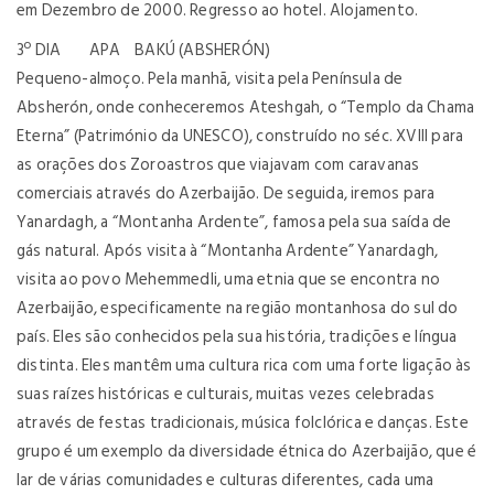
em Dezembro de 2000. Regresso ao hotel. Alojamento.
3º DIA APA BAKÚ (ABSHERÓN)
Pequeno-almoço. Pela manhã, visita pela Península de
Absherón, onde conheceremos Ateshgah, o “Templo da Chama
Eterna” (Património da UNESCO), construído no séc. XVIII para
as orações dos Zoroastros que viajavam com caravanas
comerciais através do Azerbaijão. De seguida, iremos para
Yanardagh, a “Montanha Ardente”, famosa pela sua saída de
gás natural. Após visita à “Montanha Ardente” Yanardagh,
visita ao povo Mehemmedli, uma etnia que se encontra no
Azerbaijão, especificamente na região montanhosa do sul do
país. Eles são conhecidos pela sua história, tradições e língua
distinta. Eles mantêm uma cultura rica com uma forte ligação às
suas raízes históricas e culturais, muitas vezes celebradas
através de festas tradicionais, música folclórica e danças. Este
grupo é um exemplo da diversidade étnica do Azerbaijão, que é
lar de várias comunidades e culturas diferentes, cada uma