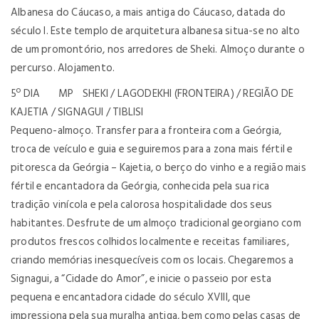
Albanesa do Cáucaso, a mais antiga do Cáucaso, datada do
século I. Este templo de arquitetura albanesa situa-se no alto
de um promontório, nos arredores de Sheki. Almoço durante o
percurso. Alojamento.
5º DIA MP SHEKI / LAGODEKHI (FRONTEIRA) / REGIÃO DE
KAJETIA / SIGNAGUI / TIBLISI
Pequeno-almoço. Transfer para a fronteira com a Geórgia,
troca de veículo e guia e seguiremos para a zona mais fértil e
pitoresca da Geórgia – Kajetia, o berço do vinho e a região mais
fértil e encantadora da Geórgia, conhecida pela sua rica
tradição vinícola e pela calorosa hospitalidade dos seus
habitantes. Desfrute de um almoço tradicional georgiano com
produtos frescos colhidos localmente e receitas familiares,
criando memórias inesquecíveis com os locais. Chegaremos a
Signagui, a “Cidade do Amor”, e inicie o passeio por esta
pequena e encantadora cidade do século XVIII, que
impressiona pela sua muralha antiga, bem como pelas casas de