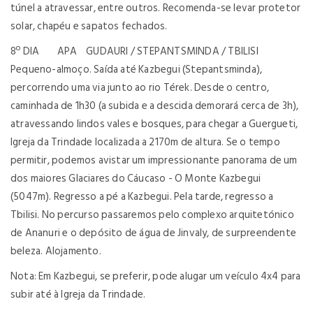
túnel a atravessar, entre outros. Recomenda-se levar protetor
solar, chapéu e sapatos fechados.
8º DIA APA GUDAURI / STEPANTSMINDA / TBILISI
Pequeno-almoço. Saída até Kazbegui (Stepantsminda),
percorrendo uma via junto ao rio Térek. Desde o centro,
caminhada de 1h30 (a subida e a descida demorará cerca de 3h),
atravessando lindos vales e bosques, para chegar a Guergueti,
Igreja da Trindade localizada a 2170m de altura. Se o tempo
permitir, podemos avistar um impressionante panorama de um
dos maiores Glaciares do Cáucaso - O Monte Kazbegui
(5047m). Regresso a pé a Kazbegui. Pela tarde, regresso a
Tbilisi. No percurso passaremos pelo complexo arquitetónico
de Ananuri e o depósito de água de Jinvaly, de surpreendente
beleza. Alojamento.
Nota: Em Kazbegui, se preferir, pode alugar um veículo 4x4 para
subir até à Igreja da Trindade.