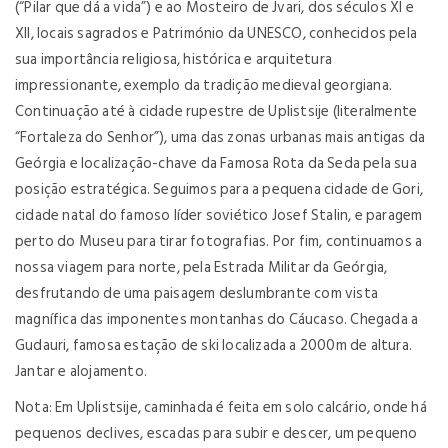
(“Pilar que dá a vida”) e ao Mosteiro de Jvari, dos séculos XI e
XII, locais sagrados e Património da UNESCO, conhecidos pela
sua importância religiosa, histórica e arquitetura
impressionante, exemplo da tradição medieval georgiana.
Continuação até à cidade rupestre de Uplistsije (literalmente
“Fortaleza do Senhor”), uma das zonas urbanas mais antigas da
Geórgia e localização-chave da Famosa Rota da Seda pela sua
posição estratégica. Seguimos para a pequena cidade de Gori,
cidade natal do famoso líder soviético Josef Stalin, e paragem
perto do Museu para tirar fotografias. Por fim, continuamos a
nossa viagem para norte, pela Estrada Militar da Geórgia,
desfrutando de uma paisagem deslumbrante com vista
magnífica das imponentes montanhas do Cáucaso. Chegada a
Gudauri, famosa estação de ski localizada a 2000m de altura.
Jantar e alojamento.
Nota: Em Uplistsije, caminhada é feita em solo calcário, onde há
pequenos declives, escadas para subir e descer, um pequeno