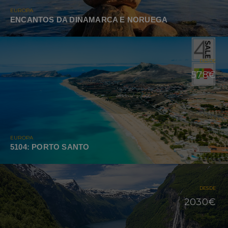
EUROPA
ENCANTOS DA DINAMARCA E NORUEGA
DESDE
578€
EUROPA
5104: PORTO SANTO
DESDE
2030€