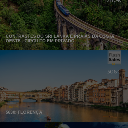
2110€
ASIA
CONTRASTES DO SRI LANKA E PRAIAS DA COSTA
OESTE - CIRCUITO EM PRIVADO
DESDE
306€
EUROPA
5630: FLORENÇA